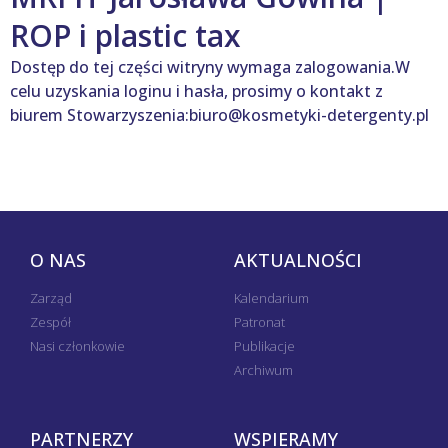
ROP i plastic tax
Dostęp do tej części witryny wymaga zalogowania.W
celu uzyskania loginu i hasła, prosimy o kontakt z
biurem Stowarzyszenia:biuro@kosmetyki-detergenty.pl
O NAS
AKTUALNOŚCI
Zarząd
Kalendarium
Zespół
Patronat
Nasi członkowie
Publikacje
Archiwum
PARTNERZY
WSPIERAMY