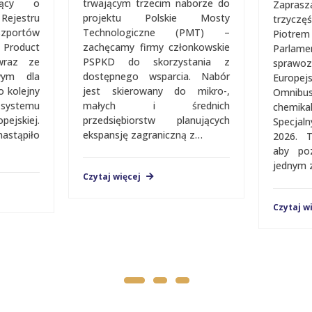
ujący o
trwającym trzecim naborze do
Zapras
jestru
projektu Polskie Mosty
trzycz
portów
Technologiczne (PMT) –
Piotrem
Product
zachęcamy firmy członkowskie
Parlam
 wraz ze
PSPKD do skorzystania z
sprawo
wym dla
dostępnego wsparcia. Nabór
Europe
o kolejny
jest skierowany do mikro-,
Omnib
a systemu
małych i średnich
chemik
jskiej.
przedsiębiorstw planujących
Spec­­­­
nastąpiło
ekspansję zagraniczną z…
2026. 
aby po
jednym 
Czytaj więcej
Czytaj w