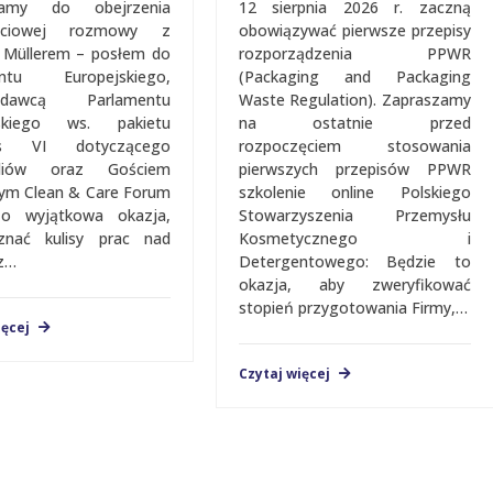
zamy do obejrzenia
12 sierpnia 2026 r. zaczną
ęściowej rozmowy z
obowiązywać pierwsze przepisy
 Müllerem – posłem do
rozporządzenia PPWR
entu Europejskiego,
(Packaging and Packaging
zdawcą Parlamentu
Waste Regulation). Zapraszamy
jskiego ws. pakietu
na ostatnie przed
us VI dotyczącego
rozpoczęciem stosowania
aliów oraz Gościem
pierwszych przepisów PPWR
jalnym Clean & Care Forum
szkolenie online Polskiego
To wyjątkowa okazja,
Stowarzyszenia Przemysłu
znać kulisy prac nad
Kosmetycznego i
z…
Detergentowego: Będzie to
okazja, aby zweryfikować
stopień przygotowania Firmy,…
ięcej
Czytaj więcej