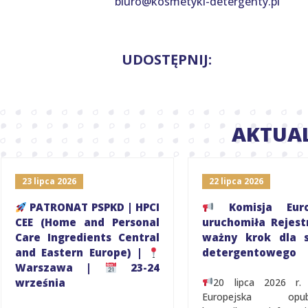
biuro@kosmetyki-detergenty.pl
UDOSTĘPNIJ:
AKTUA
23 lipca 2026
22 lipca 2026
PATRONAT PSPKD | HPCI
Komisja Euro
CEE (Home and Personal
uruchomiła Rejest
Care Ingredients Central
ważny krok dla s
and Eastern Europe) |
detergentowego
Warszawa |
23-24
września
20 lipca 2026 r.
Europejska opubl