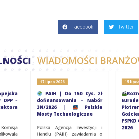
Facebook
Twitter
LNOŚCI
WIADOMOŚCI BRANŻO
17 lipca 2026
15 lipc
pejska
PAIH | Do 150 tys. zł
R
r DPP –
dofinansowania – Nabór
Eurod
ektora
3N/2026 |
Polskie
Piot
Mosty Technologiczne
Gośc
PSPKD 
 Komisja
Polska Agencja Inwestycji i
2026
ikowała
Handlu (PAIH) zawiadamia o