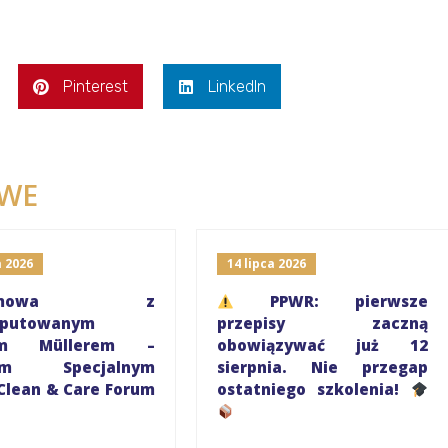
Pinterest
LinkedIn
WE
a 2026
14 lipca 2026
ozmowa z
PPWR: pierwsze
eputowanym
przepisy zaczną
rem Müllerem –
obowiązywać już 12
iem Specjalnym
sierpnia. Nie przegap
Clean & Care Forum
ostatniego szkolenia!