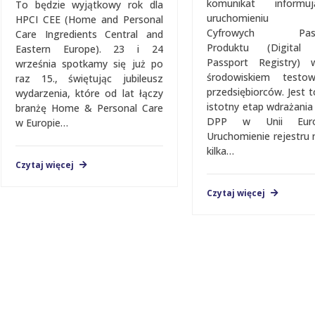
komunikat inform
To będzie wyjątkowy rok dla
uruchomieniu Re
HPCI CEE (Home and Personal
Cyfrowych Pasz
Care Ingredients Central and
Produktu (Digital 
Eastern Europe). 23 i 24
Passport Registry)
września spotkamy się już po
środowiskiem testo
raz 15., świętując jubileusz
przedsiębiorców. Jest t
wydarzenia, które od lat łączy
istotny etap wdrażani
branżę Home & Personal Care
DPP w Unii Europe
w Europie…
Uruchomienie rejestru 
kilka…
Czytaj więcej
Czytaj więcej