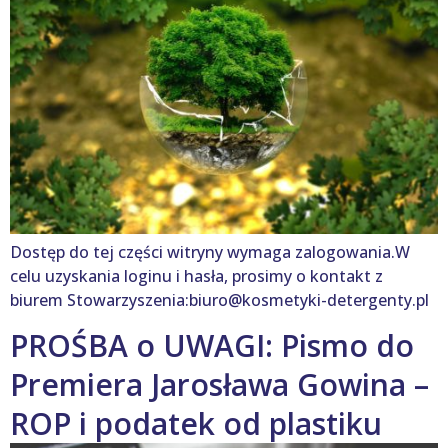
Dostęp do tej części witryny wymaga zalogowania.W
celu uzyskania loginu i hasła, prosimy o kontakt z
biurem Stowarzyszenia:biuro@kosmetyki-detergenty.pl
PROŚBA o UWAGI: Pismo do
Premiera Jarosława Gowina –
ROP i podatek od plastiku