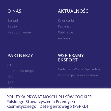
O NAS
AKTUALNOŚCI
Zarząd
Kalendarium
Zespół
Patronat
Nasi członkowie
Publikacje
Archiwum
PARTNERZY
WSPIERAMY
EKSPORT
A.I.S.E
Certyfikaty Wolnej Sprzedaży
Cosmetics Europe
Informacje dla eksporterów
FEA
ZPP
KIG
POLITYKA PRYWATNOŚCI I PLIKÓW COOKIES
Polskiego Stowarzyszenia Przemysłu
Kosmetycznego i Detergentowego (PSPKD)