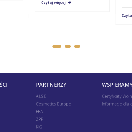
Czytaj więcej
Czytaj w
ŚCI
PARTNERZY
WSPIERAMY
A.I.S.E
Certyfikaty Wol
Cosmetics Europe
Informacje dla
FEA
ZPP
KIG