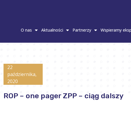
O nas
Aktualności
Partnerzy
Wspieramy eksp
22
października,
2020
ROP – one pager ZPP – ciąg dalszy