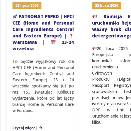
23 lipca 2026
22 lipca 2026
PATRONAT PSPKD | HPCI
Komisja Euro
CEE (Home and Personal
uruchomiła Rejest
Care Ingredients Central
ważny krok dla s
and Eastern Europe) |
detergentowego
Warszawa |
23-24
września
20 lipca 2026 r.
Europejska opubl
komunikat inform
To będzie wyjątkowy rok dla
uruchomieniu Re
HPCI CEE (Home and Personal
Cyfrowych Pasz
Care Ingredients Central and
Produktu (Digital 
Eastern Europe). 23 i 24
Passport Registry)
września spotkamy się już po
środowiskiem testo
raz 15., świętując jubileusz
przedsiębiorców. Jest t
wydarzenia, które od lat łączy
istotny etap wdrażani
branżę Home & Personal Care
DPP w Unii Europe
w Europie…
Uruchomienie rejestru 
kilka…
Czytaj więcej