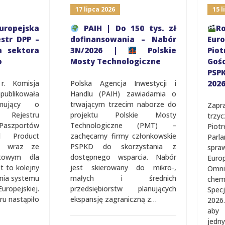
17 lipca 2026
15 lipc
pejska
PAIH | Do 150 tys. zł
R
r DPP –
dofinansowania – Nabór
Eurod
ektora
3N/2026 |
Polskie
Piot
Mosty Technologiczne
Gośc
PSPKD 
 Komisja
Polska Agencja Inwestycji i
2026
ikowała
Handlu (PAIH) zawiadamia o
ujący o
trwającym trzecim naborze do
Zapras
jestru
projektu Polskie Mosty
trzycz
portów
Technologiczne (PMT) –
Piotrem
Product
zachęcamy firmy członkowskie
Parlam
 wraz ze
PSPKD do skorzystania z
sprawo
wym dla
dostępnego wsparcia. Nabór
Europe
o kolejny
jest skierowany do mikro-,
Omnib
a systemu
małych i średnich
chemik
jskiej.
przedsiębiorstw planujących
Spec­­­­
nastąpiło
ekspansję zagraniczną z…
2026. 
aby po
jednym 