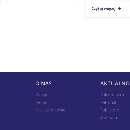
Czytaj więcej
O NAS
AKTUALNO
Zarząd
Kalendarium
Zespół
Patronat
Nasi członkowie
Publikacje
Archiwum