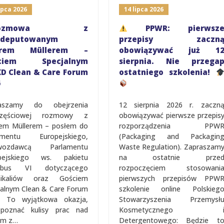
a 2026
14 lipca 2026
ozmowa z
PPWR: pierwsze
eputowanym
przepisy zaczną
rem Müllerem –
obowiązywać już 12
iem Specjalnym
sierpnia. Nie przegap
Clean & Care Forum
ostatniego szkolenia!
zamy do obejrzenia
12 sierpnia 2026 r. zaczną
ęściowej rozmowy z
obowiązywać pierwsze przepisy
 Müllerem – posłem do
rozporządzenia PPWR
entu Europejskiego,
(Packaging and Packaging
zdawcą Parlamentu
Waste Regulation). Zapraszamy
jskiego ws. pakietu
na ostatnie przed
us VI dotyczącego
rozpoczęciem stosowania
aliów oraz Gościem
pierwszych przepisów PPWR
jalnym Clean & Care Forum
szkolenie online Polskiego
To wyjątkowa okazja,
Stowarzyszenia Przemysłu
znać kulisy prac nad
Kosmetycznego i
z…
Detergentowego: Będzie to