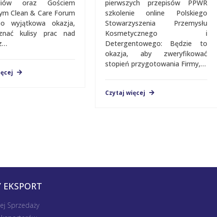
aliów oraz Gościem
pierwszych przepisów PPWR
jalnym Clean & Care Forum
szkolenie online Polskiego
To wyjątkowa okazja,
Stowarzyszenia Przemysłu
znać kulisy prac nad
Kosmetycznego i
z…
Detergentowego: Będzie to
okazja, aby zweryfikować
stopień przygotowania Firmy,…
ięcej
Czytaj więcej
 EKSPORT
nej Sprzedaży