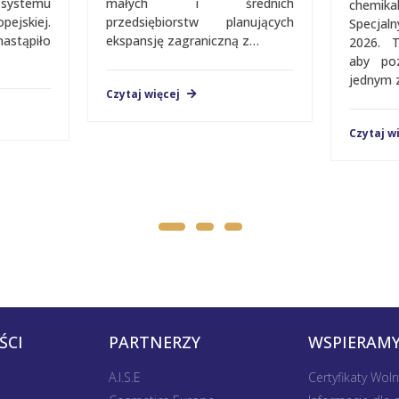
a systemu
małych i średnich
chemik
jskiej.
przedsiębiorstw planujących
Spec­­­­
nastąpiło
ekspansję zagraniczną z…
2026. 
aby po
jednym 
Czytaj więcej
Czytaj w
ŚCI
PARTNERZY
WSPIERAMY
A.I.S.E
Certyfikaty Wol