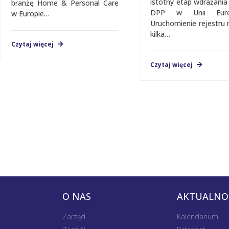
istotny etap wdrażani
branżę Home & Personal Care
DPP w Unii Europe
w Europie…
Uruchomienie rejestru 
kilka…
Czytaj więcej
Czytaj więcej
O NAS
AKTUALNO
Zarząd
Kalendarium