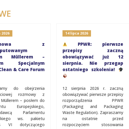
WE
a 2026
14 lipca 2026
ozmowa z
PPWR: pierwsze
eputowanym
przepisy zaczną
rem Müllerem –
obowiązywać już 12
iem Specjalnym
sierpnia. Nie przegap
Clean & Care Forum
ostatniego szkolenia!
zamy do obejrzenia
12 sierpnia 2026 r. zaczną
ęściowej rozmowy z
obowiązywać pierwsze przepisy
 Müllerem – posłem do
rozporządzenia PPWR
entu Europejskiego,
(Packaging and Packaging
zdawcą Parlamentu
Waste Regulation). Zapraszamy
jskiego ws. pakietu
na ostatnie przed
us VI dotyczącego
rozpoczęciem stosowania