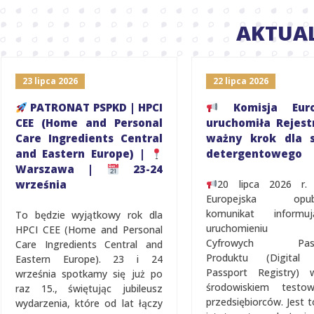
AKTUA
23 lipca 2026
22 lipca 2026
PATRONAT PSPKD | HPCI
Komisja Euro
CEE (Home and Personal
uruchomiła Rejest
Care Ingredients Central
ważny krok dla s
and Eastern Europe) |
detergentowego
Warszawa |
23-24
września
20 lipca 2026 r.
Europejska opubl
komunikat inform
To będzie wyjątkowy rok dla
uruchomieniu Re
HPCI CEE (Home and Personal
Cyfrowych Pasz
Care Ingredients Central and
Produktu (Digital 
Eastern Europe). 23 i 24
Passport Registry)
września spotkamy się już po
środowiskiem testo
raz 15., świętując jubileusz
przedsiębiorców. Jest t
wydarzenia, które od lat łączy