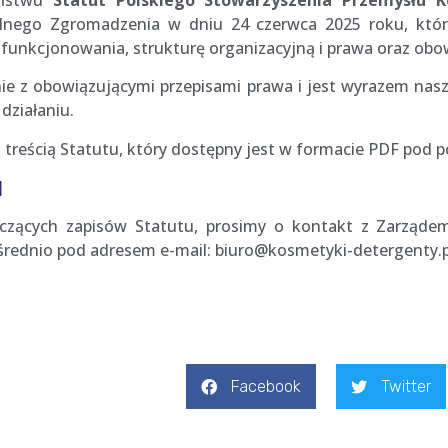
aństwu
Statut Polskiego Stowarzyszenia Przemysłu 
lnego Zgromadzenia w dniu 24 czerwca 2025 roku, któ
dy funkcjonowania, strukturę organizacyjną i prawa oraz obo
ie z obowiązującymi przepisami prawa i jest wyrazem nas
działaniu.
 treścią Statutu, który dostępny jest w formacie PDF pod p
]
yczących zapisów Statutu, prosimy o kontakt z Zarząd
rednio pod adresem e-mail: biuro@kosmetyki-detergenty.p
Facebook
Twitter