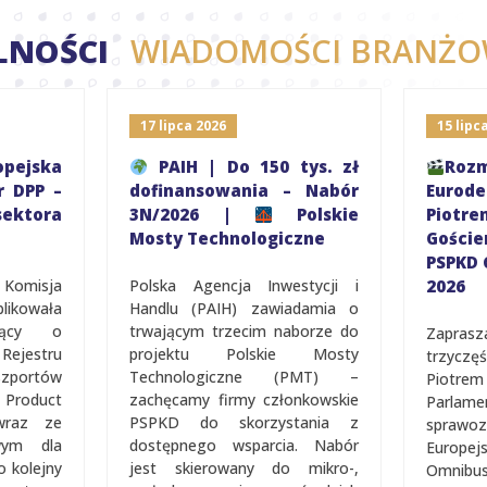
LNOŚCI
WIADOMOŚCI BRANŻO
17 lipca 2026
15 lipc
pejska
PAIH | Do 150 tys. zł
R
r DPP –
dofinansowania – Nabór
Eurod
ektora
3N/2026 |
Polskie
Piot
Mosty Technologiczne
Gośc
PSPKD 
 Komisja
Polska Agencja Inwestycji i
2026
ikowała
Handlu (PAIH) zawiadamia o
ujący o
trwającym trzecim naborze do
Zapras
jestru
projektu Polskie Mosty
trzycz
portów
Technologiczne (PMT) –
Piotrem
Product
zachęcamy firmy członkowskie
Parlam
 wraz ze
PSPKD do skorzystania z
sprawo
wym dla
dostępnego wsparcia. Nabór
Europe
o kolejny
jest skierowany do mikro-,
Omnib