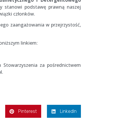
Kosmetycznego i Detergentowego
ry stanowi podstawę prawną naszej
wiązki członków.
zego zaangażowania w przejrzystość,
oniższym linkiem:
em Stowarzyszenia za pośrednictwem
l.
Pinterest
LinkedIn