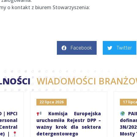
 zalogowania.
simy o kontakt z biurem Stowarzyszenia:
Facebook
Twitter
LNOŚCI
WIADOMOŚCI BRANŻO
22 lipca 2026
17 lipc
 | HPCI
Komisja Europejska
PAIH
rsonal
uruchomiła Rejestr DPP –
dofin
Central
ważny krok dla sektora
3N/2
pe) |
detergentowego
Mosty 