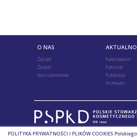
O NAS
AKTUALNO
Zarząd
Kalendarium
Zespół
Patronat
Nasi członkowie
Publikacje
Archiwum
POLITYKA PRYWATNOŚCI I PLIKÓW COOKIES Polskiego 