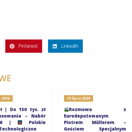
Pinterest
LinkedIn
WE
a 2026
15 lipca 2026
 | Do 150 tys. zł
Rozmowa z
ansowania – Nabór
Eurodeputowanym
026 |
Polskie
Piotrem Müllerem –
Technologiczne
Gościem Specjalnym