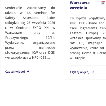
Warszawa |
Serdecznie zapraszamy do
września
udziału w 12. Seminar for
Safety Assessors, które
To będzie wyjątkowy
odbędzie się 23 września 2026
HPCI CEE (Home and 
r. w Centrum EXPO XXI w
Care Ingredients Cen
Warszawie przy ul.
Eastern Europe). 
Prądzyńskiego 12/14.
września spotkamy si
Wydarzenie, organizowane
raz 15., świętując j
przez niemieckie
wydarzenia, które od 
stowarzyszenia: IKW oraz DGK
branżę Home & Perso
we współpracy z HPCI CEE,…
w Europie…
Czytaj więcej
Czytaj więcej