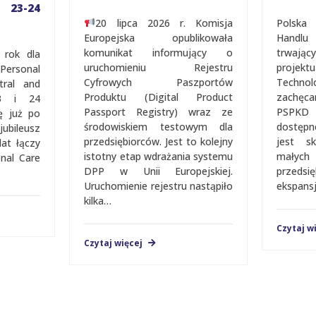
23-24
20 lipca 2026 r. Komisja
Polska 
Europejska opublikowała
Handlu
komunikat informujący o
trwając
 rok dla
uruchomieniu Rejestru
proje
Personal
Cyfrowych Paszportów
Techn
tral and
Produktu (Digital Product
zachęca
23 i 24
Passport Registry) wraz ze
PSPKD 
ę już po
środowiskiem testowym dla
dostęp
ubileusz
przedsiębiorców. Jest to kolejny
jest s
lat łączy
istotny etap wdrażania systemu
mały
nal Care
DPP w Unii Europejskiej.
przedsi
Uruchomienie rejestru nastąpiło
ekspans
kilka…
Czytaj w
Czytaj więcej