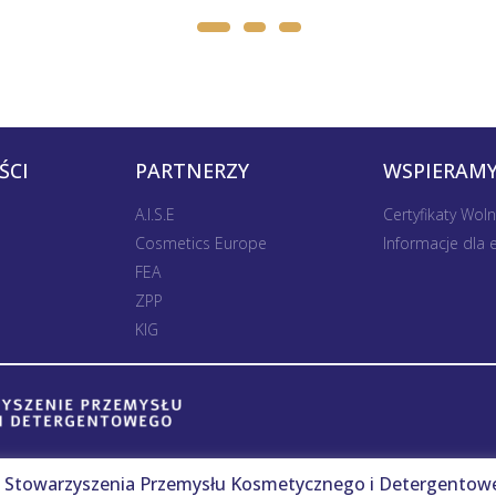
ŚCI
PARTNERZY
WSPIERAMY
A.I.S.E
Certyfikaty Wol
Cosmetics Europe
Informacje dla
FEA
ZPP
KIG
Stowarzyszenia Przemysłu Kosmetycznego i Detergentow