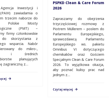
PSPKD Clean & Care Forum
Agencja Inwestycji i
2026
 (PAIH) zawiadamia o
ym trzecim naborze do
Zapraszamy do obejrzenia
ktu Polskie Mosty
trzyczęściowej rozmowy z
ologiczne (PMT) –
Piotrem Müllerem – posłem do
my firmy członkowskie
Parlamentu Europejskiego,
do skorzystania z
sprawozdawcą Parlamentu
nego wsparcia. Nabór
Europejskiego ws. pakietu
kierowany do mikro-,
Omnibus VI dotyczącego
ch i średnich
chemikaliów oraz Gościem
ębiorstw planujących
Spec­­­­jalnym Clean & Care Forum
ję zagraniczną z…
2026. To wyjątkowa okazja,
aby poznać kulisy prac nad
jednym z…
ięcej
Czytaj więcej