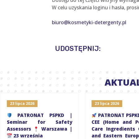
Dostęp do tej części witryny wymaga
W celu uzyskania loginu i hasła, pro
biuro@kosmetyki-detergenty.pl
UDOSTĘPNIJ:
AKTUA
23 lipca 2026
23 lipca 2026
PATRONAT PSPKD |
PATRONAT PSPKD
Seminar for Safety
CEE (Home and Pe
Assessors
Warszawa |
Care Ingredients 
23 września
and Eastern Euro