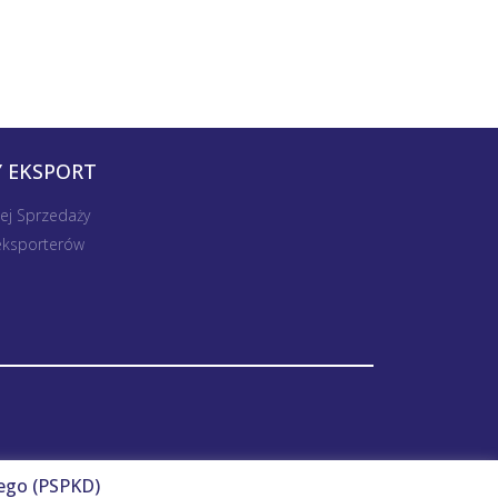
 EKSPORT
nej Sprzedaży
 eksporterów
ego (PSPKD)