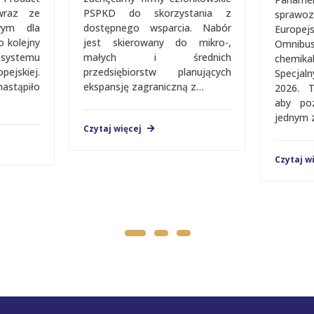
 wraz ze
PSPKD do skorzystania z
sprawo
wym dla
dostępnego wsparcia. Nabór
Europe
o kolejny
jest skierowany do mikro-,
Omnib
a systemu
małych i średnich
chemik
jskiej.
przedsiębiorstw planujących
Spec­­­­
nastąpiło
ekspansję zagraniczną z…
2026. 
aby po
jednym 
Czytaj więcej
Czytaj w