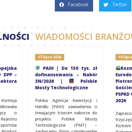
Facebook
Twitter
LNOŚCI
WIADOMOŚCI BRANŻO
17 lipca 2026
15 lipc
pejska
PAIH | Do 150 tys. zł
R
r DPP –
dofinansowania – Nabór
Eurod
ektora
3N/2026 |
Polskie
Piot
Mosty Technologiczne
Gośc
PSPKD 
 Komisja
Polska Agencja Inwestycji i
2026
ikowała
Handlu (PAIH) zawiadamia o
ujący o
trwającym trzecim naborze do
Zapras
jestru
projektu Polskie Mosty
trzycz
portów
Technologiczne (PMT) –
Piotrem
Product
zachęcamy firmy członkowskie
Parlam