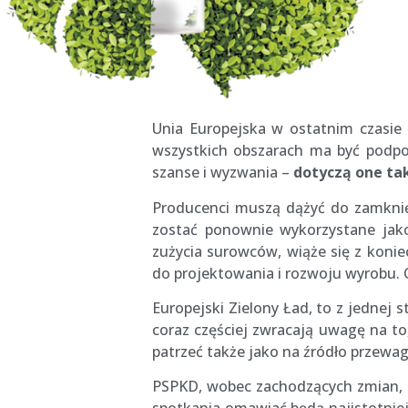
Unia Europejska w ostatnim czasie b
wszystkich obszarach ma być pod
szanse i wyzwania –
d
otyczą one ta
Producenci muszą dążyć do zamknię
zostać ponownie wykorzystane jako
zużycia surowców, wiąże się z kon
do projektowania i rozwoju wyrobu.
Europejski Zielony Ład, to z jednej
coraz częściej zwracają uwagę na t
patrzeć także jako na źródło przewa
PSPKD, wobec zachodzących zmian,