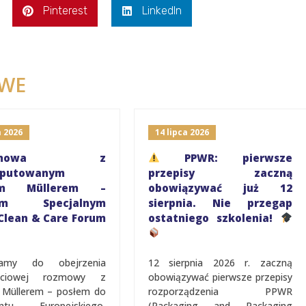
Pinterest
LinkedIn
WE
a 2026
14 lipca 2026
ozmowa z
PPWR: pierwsze
eputowanym
przepisy zaczną
rem Müllerem –
obowiązywać już 12
iem Specjalnym
sierpnia. Nie przegap
Clean & Care Forum
ostatniego szkolenia!
zamy do obejrzenia
12 sierpnia 2026 r. zaczną
ęściowej rozmowy z
obowiązywać pierwsze przepisy
 Müllerem – posłem do
rozporządzenia PPWR
entu Europejskiego,
(Packaging and Packaging