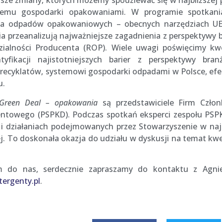
sze zmiany, których możemy spodziewać się w najbliższej p
stemu gospodarki opakowaniami. W programie spotkani
enia odpadów opakowaniowych – obecnych narzędziach UE
a przeanalizują najważniejsze zagadnienia z perspektywy
ialności Producenta (ROP). Wiele uwagi poświęcimy kwes
yfikacji najistotniejszych barier z perspektywy bra
i recyklatów, systemowi gospodarki odpadami w Polsce, e
u.
 Green Deal – opakowania
są przedstawiciele Firm Człon
ntowego (PSPKD). Podczas spotkań eksperci zespołu PSP
 i działaniach podejmowanych przez Stowarzyszenie w naj
. To doskonała okazja do udziału w dyskusji na temat kwest
m do nas, serdecznie zapraszamy do kontaktu z Agnie
ergenty.pl
.