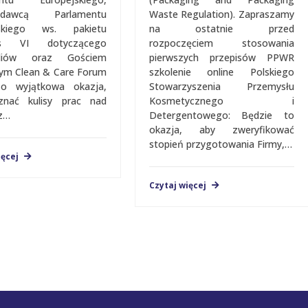
zdawcą Parlamentu
Waste Regulation). Zapraszamy
jskiego ws. pakietu
na ostatnie przed
us VI dotyczącego
rozpoczęciem stosowania
aliów oraz Gościem
pierwszych przepisów PPWR
jalnym Clean & Care Forum
szkolenie online Polskiego
To wyjątkowa okazja,
Stowarzyszenia Przemysłu
znać kulisy prac nad
Kosmetycznego i
z…
Detergentowego: Będzie to
okazja, aby zweryfikować
stopień przygotowania Firmy,…
ięcej
Czytaj więcej