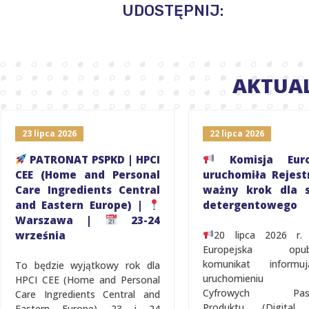
UDOSTĘPNIJ:
AKTUA
23 lipca 2026
22 lipca 2026
PATRONAT PSPKD | HPCI
Komisja Euro
CEE (Home and Personal
uruchomiła Rejest
Care Ingredients Central
ważny krok dla s
and Eastern Europe) |
detergentowego
Warszawa |
23-24
września
20 lipca 2026 r.
Europejska opubl
komunikat inform
To będzie wyjątkowy rok dla
uruchomieniu Re
HPCI CEE (Home and Personal
Cyfrowych Pasz
Care Ingredients Central and
Produktu (Digital 
Eastern Europe). 23 i 24