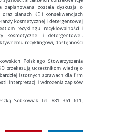
rzyszłości, a także ich konsekwencje
a zaplanowana została dyskusja o
 oraz planach KE i konsekwencjach
 branży kosmetycznej i detergentowej
tiom recyklingu: recyklowalności i
nży kosmetycznej i detergentowej,
fektywnemu recyklingowi, dostępności
kowskich Polskiego Stowarzyszenia
KD przekazują uczestnikom wiedzę o
bardziej istotnych sprawach dla firm
ii interpretacji i wdrożenia zapisów
szką Sobkowiak tel. 881 361 611,