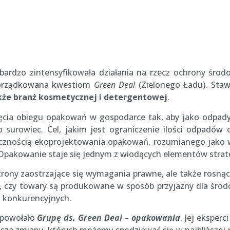
ardzo zintensyfikowała działania na rzecz ochrony środo
porządkowana kwestiom
Green Deal
(Zielonego Ładu). Staw
kże branż kosmetycznej
i detergentowej
.
cia obiegu opakowań w gospodarce tak, aby jako odpady n
 surowiec. Cel, jakim jest ograniczenie ilości odpadów
iecznością ekoprojektowania opakowań, rozumianego jako
 Opakowanie staje się jednym z wiodących elementów stra
 strony zaostrzające się wymagania prawne, ale także ro
o, czy towary są produkowane w sposób przyjazny dla śr
g konkurencyjnych.
 powołało
Grupę ds. Green Deal – opakowania
. Jej eksper