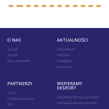
O NAS
AKTUALNOŚCI
Zarząd
Kalendarium
Zespół
Patronat
Nasi członkowie
Publikacje
Archiwum
PARTNERZY
WSPIERAMY
EKSPORT
A.I.S.E
Certyfikaty Wolnej Sprzedaży
Cosmetics Europe
Informacje dla eksporterów
FEA