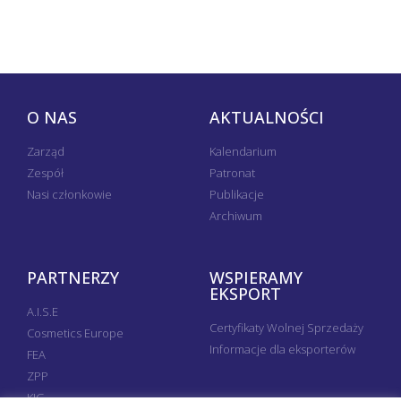
O NAS
AKTUALNOŚCI
Zarząd
Kalendarium
Zespół
Patronat
Nasi członkowie
Publikacje
Archiwum
PARTNERZY
WSPIERAMY
EKSPORT
A.I.S.E
Certyfikaty Wolnej Sprzedaży
Cosmetics Europe
Informacje dla eksporterów
FEA
ZPP
KIG