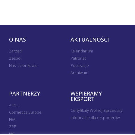
O NAS
AKTUALNOŚCI
Zarząd
Kalendarium
Zespół
Patronat
Nasi członkowie
Publikacje
Archiwum
PARTNERZY
WSPIERAMY
EKSPORT
A.I.S.E
Certyfikaty Wolnej Sprzedaży
Cosmetics Europe
Informacje dla eksporterów
FEA
ZPP
KIG