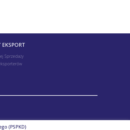
 EKSPORT
nej Sprzedaży
 eksporterów
ego (PSPKD)