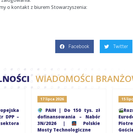
 zalogowania.
simy o kontakt z biurem Stowarzyszenia:
Facebook
Twitter
LNOŚCI
WIADOMOŚCI BRANŻO
17 lipca 2026
15 lipc
pejska
PAIH | Do 150 tys. zł
R
r DPP –
dofinansowania – Nabór
Eurod
ektora
3N/2026 |
Polskie
Piot
Mosty Technologiczne
Gośc