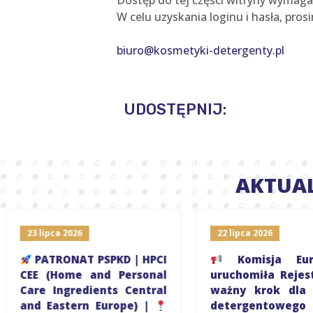
Dostęp do tej części witryny wymaga
W celu uzyskania loginu i hasła, pro
biuro@kosmetyki-detergenty.pl
UDOSTĘPNIJ:
AKTUA
23 lipca 2026
22 lipca 2026
PATRONAT PSPKD | HPCI
Komisja Euro
CEE (Home and Personal
uruchomiła Rejest
Care Ingredients Central
ważny krok dla s
and Eastern Europe) |
detergentowego