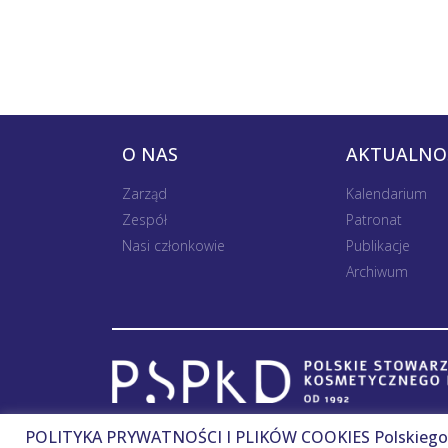
O NAS
AKTUALNO
Zarząd
Kalendarium
Zespół
Patronat
Nasi członkowie
Publikacje
Archiwum
POLITYKA PRYWATNOŚCI I PLIKÓW COOKIES Polskiego 