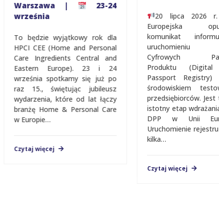
Warszawa |
23-24
września
20 lipca 2026 r.
Europejska opubl
komunikat inform
To będzie wyjątkowy rok dla
uruchomieniu Re
HPCI CEE (Home and Personal
Cyfrowych Pasz
Care Ingredients Central and
Produktu (Digital 
Eastern Europe). 23 i 24
Passport Registry)
września spotkamy się już po
środowiskiem testo
raz 15., świętując jubileusz
przedsiębiorców. Jest t
wydarzenia, które od lat łączy
istotny etap wdrażani
branżę Home & Personal Care
DPP w Unii Europe
w Europie…
Uruchomienie rejestru 
kilka…
Czytaj więcej
Czytaj więcej