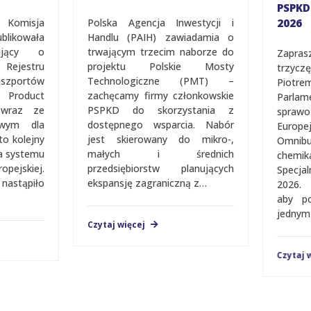
PSPKD 
 Komisja
Polska Agencja Inwestycji i
2026
ikowała
Handlu (PAIH) zawiadamia o
ujący o
trwającym trzecim naborze do
Zapras
jestru
projektu Polskie Mosty
trzycz
portów
Technologiczne (PMT) –
Piotrem
Product
zachęcamy firmy członkowskie
Parlam
 wraz ze
PSPKD do skorzystania z
sprawo
wym dla
dostępnego wsparcia. Nabór
Europe
o kolejny
jest skierowany do mikro-,
Omnib
a systemu
małych i średnich
chemik
jskiej.
przedsiębiorstw planujących
Spec­­­­
nastąpiło
ekspansję zagraniczną z…
2026. 
aby po
jednym 
Czytaj więcej
Czytaj w