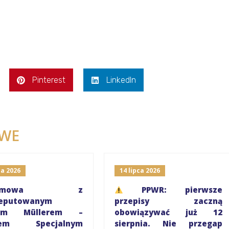
Pinterest
LinkedIn
WE
a 2026
14 lipca 2026
ozmowa z
PPWR: pierwsze
eputowanym
przepisy zaczną
rem Müllerem –
obowiązywać już 12
iem Specjalnym
sierpnia. Nie przegap