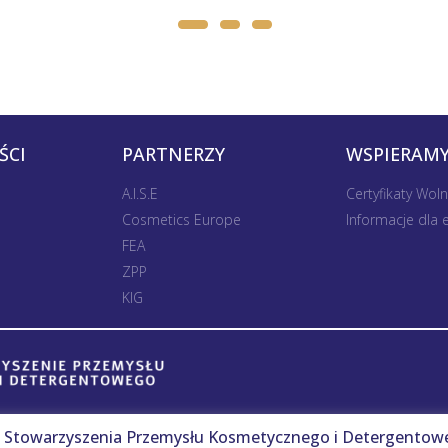
ŚCI
PARTNERZY
WSPIERAMY
A.I.S.E
Certyfikaty Wol
Cosmetics Europe
Informacje dla
FEA
ZPP
KIG
Stowarzyszenia Przemysłu Kosmetycznego i Detergentow