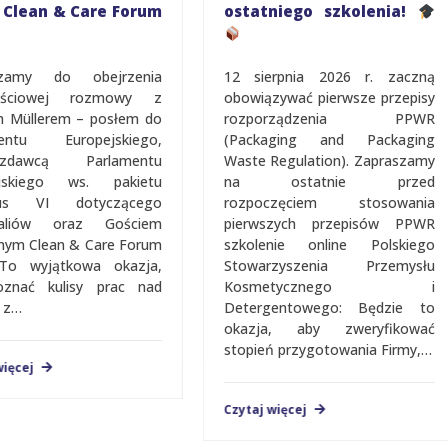
Clean & Care Forum
ostatniego szkolenia!
zamy do obejrzenia
12 sierpnia 2026 r. zaczną
ęściowej rozmowy z
obowiązywać pierwsze przepisy
 Müllerem – posłem do
rozporządzenia PPWR
entu Europejskiego,
(Packaging and Packaging
zdawcą Parlamentu
Waste Regulation). Zapraszamy
jskiego ws. pakietu
na ostatnie przed
us VI dotyczącego
rozpoczęciem stosowania
aliów oraz Gościem
pierwszych przepisów PPWR
jalnym Clean & Care Forum
szkolenie online Polskiego
To wyjątkowa okazja,
Stowarzyszenia Przemysłu
znać kulisy prac nad
Kosmetycznego i
z…
Detergentowego: Będzie to
okazja, aby zweryfikować
stopień przygotowania Firmy,…
ięcej
Czytaj więcej