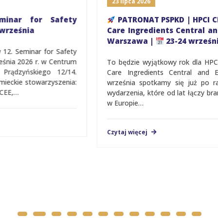
23 lipca 2026
PATRONAT PSPKD | HPCI CEE (Home and Personal
Care Ingredients Central and Eastern Europe) |
Warszawa |
23-24 września
To będzie wyjątkowy rok dla HPCI CEE (Home and Personal
Care Ingredients Central and Eastern Europe). 23 i 24
września spotkamy się już po raz 15., świętując jubileusz
wydarzenia, które od lat łączy branżę Home & Personal Care
w Europie…
Czytaj więcej