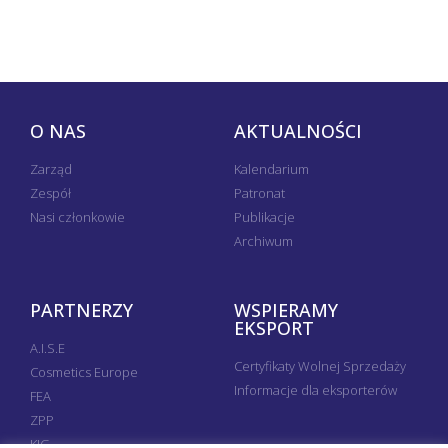
O NAS
AKTUALNOŚCI
Zarząd
Kalendarium
Zespół
Patronat
Nasi członkowie
Publikacje
Archiwum
PARTNERZY
WSPIERAMY
EKSPORT
A.I.S.E
Certyfikaty Wolnej Sprzedaży
Cosmetics Europe
Informacje dla eksporterów
FEA
ZPP
KIG