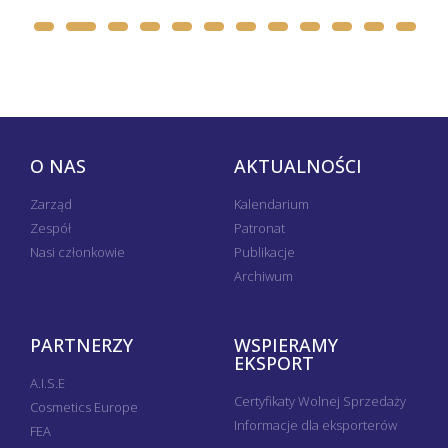
O NAS
AKTUALNOŚCI
Zarząd
Kalendarium
Zespół
Patronat
Nasi członkowie
Publikacje
Archiwum
PARTNERZY
WSPIERAMY
EKSPORT
A.I.S.E
Certyfikaty Wolnej Sprzedaży
Cosmetics Europe
Informacje dla eksporterów
FEA