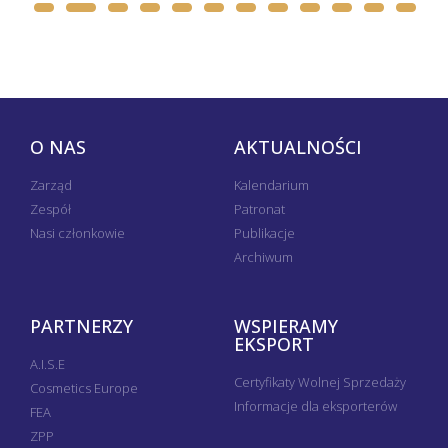
O NAS
AKTUALNOŚCI
Zarząd
Kalendarium
Zespół
Patronat
Nasi członkowie
Publikacje
Archiwum
PARTNERZY
WSPIERAMY
EKSPORT
A.I.S.E
Certyfikaty Wolnej Sprzedaży
Cosmetics Europe
Informacje dla eksporterów
FEA
ZPP