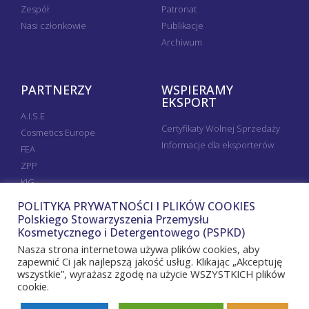
Zespół
Patronat
Nasi członkowie
Publikacje
Archiwum
PARTNERZY
WSPIERAMY
EKSPORT
A.I.S.E
Certyfikaty Wolnej Sprzedaży
Cosmetics Europe
Informacje dla eksporterów
FEA
ZPP
KIG
POLITYKA PRYWATNOŚCI I PLIKÓW COOKIES
Polskiego Stowarzyszenia Przemysłu
Kosmetycznego i Detergentowego (PSPKD)
Nasza strona internetowa używa plików cookies, aby
zapewnić Ci jak najlepszą jakość usług. Klikając „Akceptuję
wszystkie”, wyrażasz zgodę na użycie WSZYSTKICH plików
cookie.