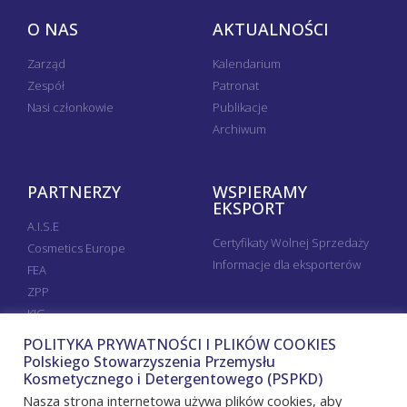
O NAS
AKTUALNOŚCI
Zarząd
Kalendarium
Zespół
Patronat
Nasi członkowie
Publikacje
Archiwum
PARTNERZY
WSPIERAMY
EKSPORT
A.I.S.E
Certyfikaty Wolnej Sprzedaży
Cosmetics Europe
Informacje dla eksporterów
FEA
ZPP
KIG
POLITYKA PRYWATNOŚCI I PLIKÓW COOKIES
Polskiego Stowarzyszenia Przemysłu
Kosmetycznego i Detergentowego (PSPKD)
Nasza strona internetowa używa plików cookies, aby