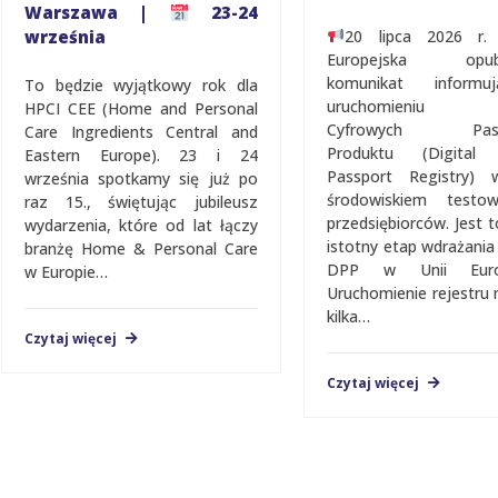
Warszawa |
23-24
września
20 lipca 2026 r.
Europejska opubl
komunikat inform
To będzie wyjątkowy rok dla
uruchomieniu Re
HPCI CEE (Home and Personal
Cyfrowych Pasz
Care Ingredients Central and
Produktu (Digital 
Eastern Europe). 23 i 24
Passport Registry)
września spotkamy się już po
środowiskiem testo
raz 15., świętując jubileusz
przedsiębiorców. Jest t
wydarzenia, które od lat łączy
istotny etap wdrażani
branżę Home & Personal Care
DPP w Unii Europe
w Europie…
Uruchomienie rejestru 
kilka…
Czytaj więcej
Czytaj więcej