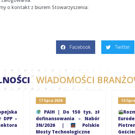
 zalogowania.
simy o kontakt z biurem Stowarzyszenia:
Facebook
Twitter
LNOŚCI
WIADOMOŚCI BRANŻO
17 lipca 2026
15 lipc
pejska
PAIH | Do 150 tys. zł
R
r DPP –
dofinansowania – Nabór
Eurod
ektora
3N/2026 |
Polskie
Piot
Mosty Technologiczne
Gośc