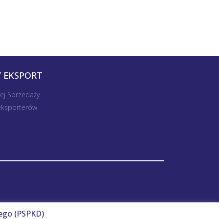
 EKSPORT
nej Sprzedaży
 eksporterów
ego (PSPKD)