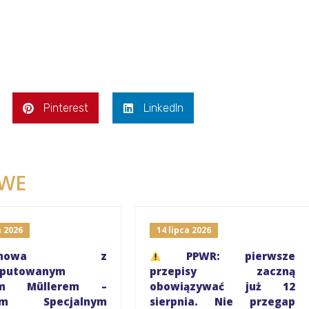
Pinterest
LinkedIn
WE
a 2026
14 lipca 2026
ozmowa z
PPWR: pierwsze
eputowanym
przepisy zaczną
rem Müllerem –
obowiązywać już 12
iem Specjalnym
sierpnia. Nie przegap