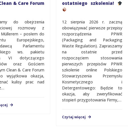
Clean & Care Forum
ostatniego szkolenia!
zamy do obejrzenia
12 sierpnia 2026 r. zaczną
ęściowej rozmowy z
obowiązywać pierwsze przepisy
 Müllerem – posłem do
rozporządzenia PPWR
entu Europejskiego,
(Packaging and Packaging
zdawcą Parlamentu
Waste Regulation). Zapraszamy
jskiego ws. pakietu
na ostatnie przed
us VI dotyczącego
rozpoczęciem stosowania
aliów oraz Gościem
pierwszych przepisów PPWR
jalnym Clean & Care Forum
szkolenie online Polskiego
To wyjątkowa okazja,
Stowarzyszenia Przemysłu
znać kulisy prac nad
Kosmetycznego i
z…
Detergentowego: Będzie to
okazja, aby zweryfikować
stopień przygotowania Firmy,…
ięcej
Czytaj więcej