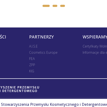
ŚCI
PARTNERZY
WSPIERAMY
A.I.S.E
Certyfikaty Wol
Cosmetics Europe
Informacje dla
FEA
ZPP
KIG
Stowarzyszenia Przemysłu Kosmetycznego i Detergentow