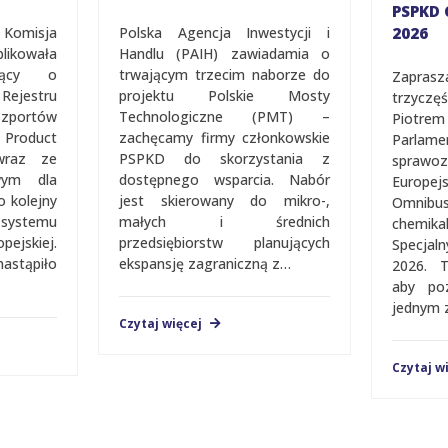
PSPKD 
 Komisja
Polska Agencja Inwestycji i
2026
ikowała
Handlu (PAIH) zawiadamia o
ujący o
trwającym trzecim naborze do
Zapras
jestru
projektu Polskie Mosty
trzycz
portów
Technologiczne (PMT) –
Piotrem
Product
zachęcamy firmy członkowskie
Parlam
 wraz ze
PSPKD do skorzystania z
sprawo
wym dla
dostępnego wsparcia. Nabór
Europe
o kolejny
jest skierowany do mikro-,
Omnib
a systemu
małych i średnich
chemik
jskiej.
przedsiębiorstw planujących
Spec­­­­
nastąpiło
ekspansję zagraniczną z…
2026. 
aby po
jednym 
Czytaj więcej
Czytaj w