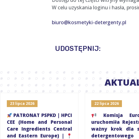
Dostęp do tej części witryny wymaga
W celu uzyskania loginu i hasła, pro
biuro@kosmetyki-detergenty.pl
UDOSTĘPNIJ:
AKTUA
23 lipca 2026
22 lipca 2026
PATRONAT PSPKD | HPCI
Komisja Euro
CEE (Home and Personal
uruchomiła Rejest
Care Ingredients Central
ważny krok dla s
and Eastern Europe) |
detergentowego