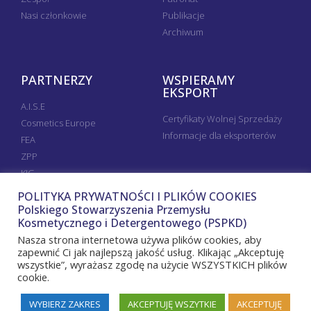
Nasi członkowie
Publikacje
Archiwum
PARTNERZY
WSPIERAMY
EKSPORT
A.I.S.E
Certyfikaty Wolnej Sprzedaży
Cosmetics Europe
Informacje dla eksporterów
FEA
ZPP
KIG
POLITYKA PRYWATNOŚCI I PLIKÓW COOKIES
Polskiego Stowarzyszenia Przemysłu
Kosmetycznego i Detergentowego (PSPKD)
Nasza strona internetowa używa plików cookies, aby
zapewnić Ci jak najlepszą jakość usług. Klikając „Akceptuję
wszystkie”, wyrażasz zgodę na użycie WSZYSTKICH plików
cookie.
WYBIERZ ZAKRES
AKCEPTUJĘ WSZYTKIE
AKCEPTUJĘ