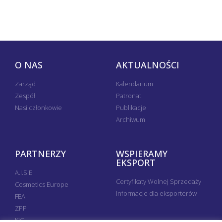
O NAS
AKTUALNOŚCI
Zarząd
Kalendarium
Zespół
Patronat
Nasi członkowie
Publikacje
Archiwum
PARTNERZY
WSPIERAMY
EKSPORT
A.I.S.E
Certyfikaty Wolnej Sprzedaży
Cosmetics Europe
Informacje dla eksporterów
FEA
ZPP
KIG