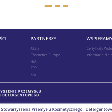
ŚCI
PARTNERZY
WSPIERAMY
A.I.S.E
Certyfikaty Wol
Cosmetics Europe
Informacje dla
FEA
ZPP
KIG
Stowarzyszenia Przemysłu Kosmetycznego i Detergentow