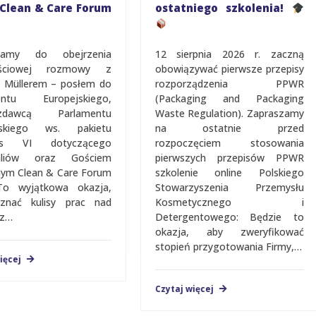
Clean & Care Forum
ostatniego szkolenia!
zamy do obejrzenia
12 sierpnia 2026 r. zaczną
ęściowej rozmowy z
obowiązywać pierwsze przepisy
 Müllerem – posłem do
rozporządzenia PPWR
entu Europejskiego,
(Packaging and Packaging
zdawcą Parlamentu
Waste Regulation). Zapraszamy
jskiego ws. pakietu
na ostatnie przed
us VI dotyczącego
rozpoczęciem stosowania
aliów oraz Gościem
pierwszych przepisów PPWR
jalnym Clean & Care Forum
szkolenie online Polskiego
To wyjątkowa okazja,
Stowarzyszenia Przemysłu
znać kulisy prac nad
Kosmetycznego i
z…
Detergentowego: Będzie to
okazja, aby zweryfikować
stopień przygotowania Firmy,…
ięcej
Czytaj więcej