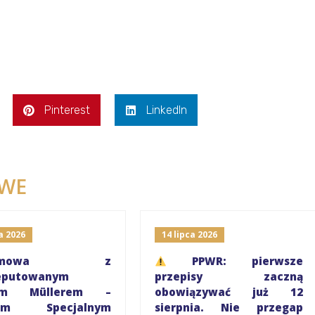
Pinterest
LinkedIn
WE
a 2026
14 lipca 2026
ozmowa z
PPWR: pierwsze
eputowanym
przepisy zaczną
rem Müllerem –
obowiązywać już 12
iem Specjalnym
sierpnia. Nie przegap