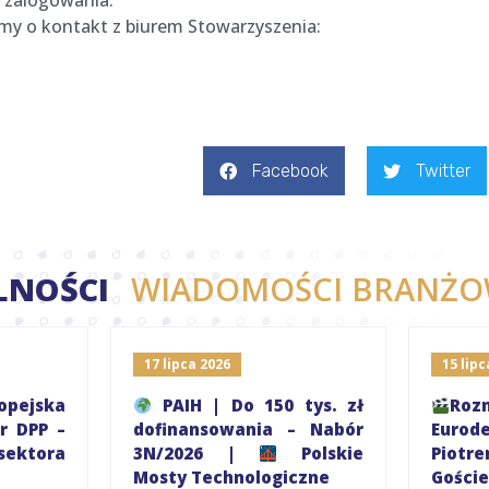
 zalogowania.
simy o kontakt z biurem Stowarzyszenia:
Facebook
Twitter
LNOŚCI
WIADOMOŚCI BRANŻO
17 lipca 2026
15 lipc
pejska
PAIH | Do 150 tys. zł
R
r DPP –
dofinansowania – Nabór
Eurod
ektora
3N/2026 |
Polskie
Piot
Mosty Technologiczne
Gośc