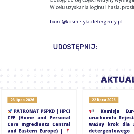
Dostęp do tej części witryny wymaga
W celu uzyskania loginu i hasła, pro
biuro@kosmetyki-detergenty.pl
UDOSTĘPNIJ:
AKTUA
23 lipca 2026
22 lipca 2026
PATRONAT PSPKD | HPCI
Komisja Euro
CEE (Home and Personal
uruchomiła Rejest
Care Ingredients Central
ważny krok dla s
and Eastern Europe) |
detergentowego