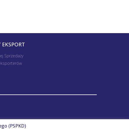
 EKSPORT
nej Sprzedaży
 eksporterów
ego (PSPKD)