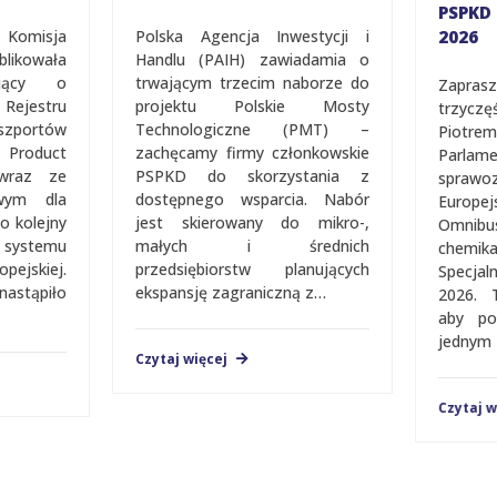
PSPKD 
 Komisja
Polska Agencja Inwestycji i
2026
ikowała
Handlu (PAIH) zawiadamia o
ujący o
trwającym trzecim naborze do
Zapras
jestru
projektu Polskie Mosty
trzycz
portów
Technologiczne (PMT) –
Piotrem
Product
zachęcamy firmy członkowskie
Parlam
 wraz ze
PSPKD do skorzystania z
sprawo
wym dla
dostępnego wsparcia. Nabór
Europe
o kolejny
jest skierowany do mikro-,
Omnib
a systemu
małych i średnich
chemik
jskiej.
przedsiębiorstw planujących
Spec­­­­
nastąpiło
ekspansję zagraniczną z…
2026. 
aby po
jednym 
Czytaj więcej
Czytaj w