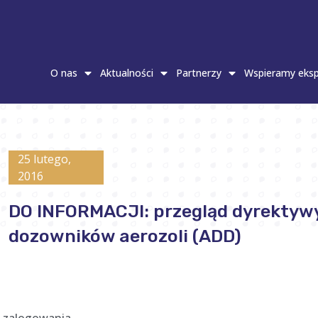
O nas
Aktualności
Partnerzy
Wspieramy eksp
25 lutego,
2016
DO INFORMACJI: przegląd dyrektywy
dozowników aerozoli (ADD)