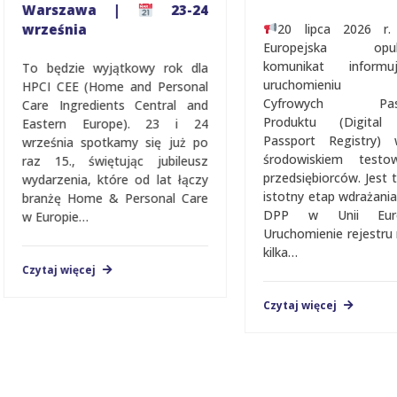
Warszawa |
23-24
września
20 lipca 2026 r.
Europejska opubl
komunikat inform
To będzie wyjątkowy rok dla
uruchomieniu Re
HPCI CEE (Home and Personal
Cyfrowych Pasz
Care Ingredients Central and
Produktu (Digital 
Eastern Europe). 23 i 24
Passport Registry)
września spotkamy się już po
środowiskiem testo
raz 15., świętując jubileusz
przedsiębiorców. Jest t
wydarzenia, które od lat łączy
istotny etap wdrażani
branżę Home & Personal Care
DPP w Unii Europe
w Europie…
Uruchomienie rejestru 
kilka…
Czytaj więcej
Czytaj więcej