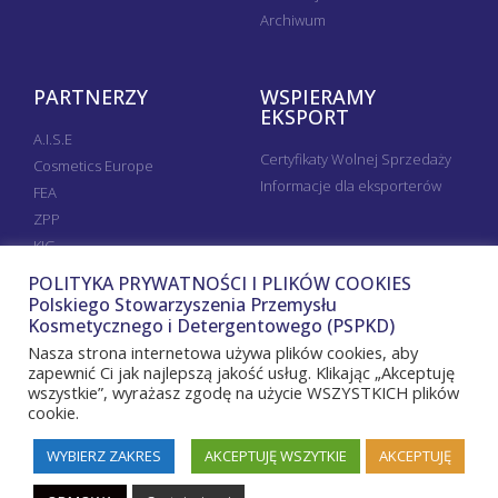
Archiwum
PARTNERZY
WSPIERAMY
EKSPORT
A.I.S.E
Certyfikaty Wolnej Sprzedaży
Cosmetics Europe
Informacje dla eksporterów
FEA
ZPP
KIG
POLITYKA PRYWATNOŚCI I PLIKÓW COOKIES
Polskiego Stowarzyszenia Przemysłu
Kosmetycznego i Detergentowego (PSPKD)
Nasza strona internetowa używa plików cookies, aby
zapewnić Ci jak najlepszą jakość usług. Klikając „Akceptuję
wszystkie”, wyrażasz zgodę na użycie WSZYSTKICH plików
cookie.
WYBIERZ ZAKRES
AKCEPTUJĘ WSZYTKIE
AKCEPTUJĘ