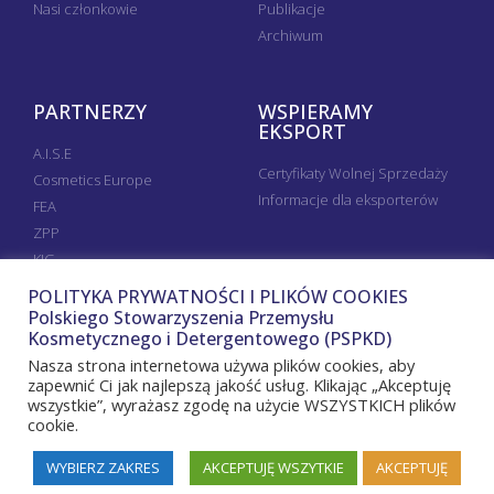
Nasi członkowie
Publikacje
Archiwum
PARTNERZY
WSPIERAMY
EKSPORT
A.I.S.E
Certyfikaty Wolnej Sprzedaży
Cosmetics Europe
Informacje dla eksporterów
FEA
ZPP
KIG
POLITYKA PRYWATNOŚCI I PLIKÓW COOKIES
Polskiego Stowarzyszenia Przemysłu
Kosmetycznego i Detergentowego (PSPKD)
Nasza strona internetowa używa plików cookies, aby
zapewnić Ci jak najlepszą jakość usług. Klikając „Akceptuję
wszystkie”, wyrażasz zgodę na użycie WSZYSTKICH plików
cookie.
WYBIERZ ZAKRES
AKCEPTUJĘ WSZYTKIE
AKCEPTUJĘ