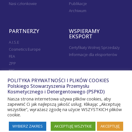
Nasi członkowie
Publikacje
Archiwum
PARTNERZY
WSPIERAMY
EKSPORT
A.I.S.E
Certyfikaty Wolnej Sprzedaży
Cosmetics Europe
Informacje dla eksporterów
FEA
ZPP
KIG
POLITYKA PRYWATNOŚCI I PLIKÓW COOKIES
Polskiego Stowarzyszenia Przemysłu
Kosmetycznego i Detergentowego (PSPKD)
Nasza strona internetowa używa plików cookies, aby
zapewnić Ci jak najlepszą jakość usług. Klikając „Akceptuję
wszystkie”, wyrażasz zgodę na użycie WSZYSTKICH plików
cookie.
WYBIERZ ZAKRES
AKCEPTUJĘ WSZYTKIE
AKCEPTUJĘ