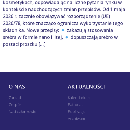
kosmetykach, odpowiadając na liczne pytania rynku w
kontekście nadchodzących zmian przepisów. Od 1 maja
2026 r. zacznie obowiązywać rozporządzenie (UE)
2026/78, które znacząco ogranicza wykorzystanie tego
składnika. Nowe przepisy:
zakazują stosowania
srebra w formie nano i litej,
dopuszczają srebro w
postaci proszku […]
O NAS
AKTUALNOŚCI
Zarząd
Kalendarium
Zespół
Patronat
Nasi członkowie
Publikacje
Archiwum