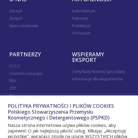
Zarząd
Kalendarium
Zespół
Patronat
Nasi członkowie
Publikacje
Archiwum
PARTNERZY
WSPIERAMY
EKSPORT
A.I.S.E
Certyfikaty Wolnej Sprzedaży
Cosmetics Europe
Informacje dla eksporterów
FEA
ZPP
KIG
POLITYKA PRYWATNOŚCI I PLIKÓW COOKIES
Polskiego Stowarzyszenia Przemysłu
Kosmetycznego i Detergentowego (PSPKD)
Nasza strona internetowa używa plików cookies, aby
zapewnić Ci jak najlepszą jakość usług. Klikając „Akceptuję
wszystkie”, wyrażasz zgodę na użycie WSZYSTKICH plików