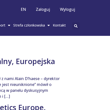
EN
Zaloguj
Wyloguj
ort
Strefa członkowska
Kontakt
alny, Europejska
ł z nami Alain D’haese – dyrektor
e jest nieuniknione” mówił o
mówcą w panelu dyskusyjnym
 i […]
etics Europe,