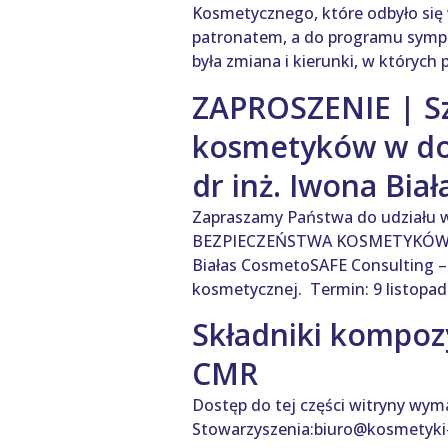
Kosmetycznego, które odbyło się 
patronatem, a do programu symp
była zmiana i kierunki, w których 
ZAPROSZENIE | Sz
kosmetyków w dob
dr inż. Iwona Biał
Zapraszamy Państwa do udziału 
BEZPIECZEŃSTWA KOSMETYKÓW W D
Białas CosmetoSAFE Consulting – 
kosmetycznej. Termin: 9 listopada
Składniki kompozy
CMR
Dostęp do tej części witryny wym
Stowarzyszenia:biuro@kosmetyki-