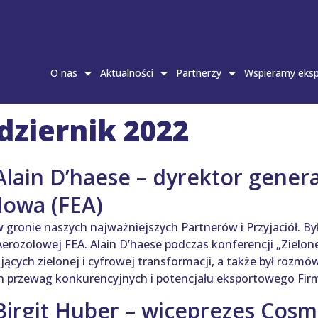
O nas
Aktualności
Partnerzy
Wspieramy eksp
dziernik 2022
Alain D’haese – dyrektor gener
lowa (FEA)
w gronie naszych najważniejszych Partnerów i Przyjaciół. By
Aerozolowej FEA. Alain D’haese podczas konferencji „Zielon
ających zielonej i cyfrowej transformacji, a także był roz
przewag konkurencyjnych i potencjału eksportowego Firm
Birgit Huber – wiceprezes Cosm