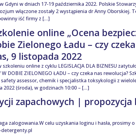
w Gdyni w dniach 17-19 października 2022. Polskie Stowarz
ozjum włączone zostały 2 wystąpienia dr Anny Oborskie
powinny iść firmy z […]
kolenie online „Ocena bezpie
ie Zielonego Ładu – czy czeka 
as, 9 listopada 2022
w szkoleniu online z cyklu LEGISLACJA DLA BIZNESU zatyt
OBIE ZIELONEGO ŁADU – czy czeka nas rewolucja? Szkol
safety assessor, chemik i specjalistka toksykologii z wiel
 2022 (środa), w godzinach 10:00 – […]
cji zapachowych | propozycja kl
aga zalogowania.W celu uzyskania loginu i hasła, prosimy o
detergenty.pl