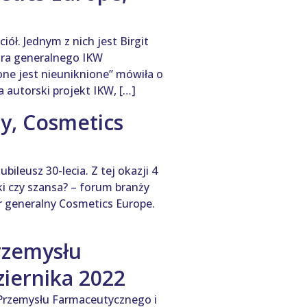
ół. Jednym z nich jest Birgit
ora generalnego IKW
one jest nieuniknione” mówiła o
 autorski projekt IKW, […]
ny, Cosmetics
leusz 30-lecia. Z tej okazji 4
i czy szansa? – forum branży
r generalny Cosmetics Europe.
rzemysłu
iernika 2022
 Przemysłu Farmaceutycznego i