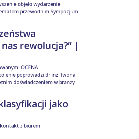
yszenie objęło wydarzenie
j. Tematem przewodnim Sympozjum
czeństwa
nas rewolucja?” |
ułowanym: OCENA
enie poprowadzi dr inż. Iwona
oletnim doświadczeniem w branży
asyfikacji jako
 kontakt z biurem