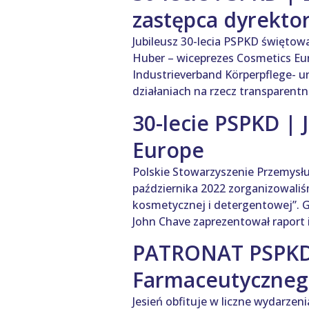
zastępca dyrekto
Jubileusz 30-lecia PSPKD świętowa
Huber – wiceprezes Cosmetics Eur
Industrieverband Körperpflege- un
działaniach na rzecz transparent
30-lecie PSPKD | 
Europe
Polskie Stowarzyszenie Przemysłu
października 2022 zorganizowaliś
kosmetycznej i detergentowej”. G
John Chave zaprezentował raport i
PATRONAT PSPKD 
Farmaceutycznego
Jesień obfituje w liczne wydarze