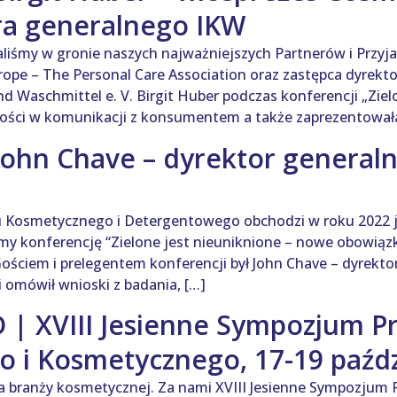
ra generalnego IKW
liśmy w gronie naszych najważniejszych Partnerów i Przyjaci
ope – The Personal Care Association oraz zastępca dyrekt
d Waschmittel e. V. Birgit Huber podczas konferencji „Ziel
ności w komunikacji z konsumentem a także zaprezentowała
John Chave – dyrektor general
 Kosmetycznego i Detergentowego obchodzi w roku 2022 jubi
my konferencję “Zielone jest nieuniknione – nowe obowiązk
ościem i prelegentem konferencji był John Chave – dyrekto
 omówił wnioski z badania, […]
| XVIII Jesienne Sympozjum P
 i Kosmetycznego, 17-19 paźdz
nia branży kosmetycznej. Za nami XVIII Jesienne Sympozjum