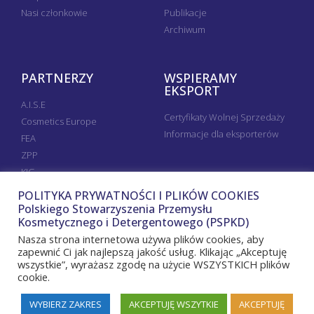
Nasi członkowie
Publikacje
Archiwum
PARTNERZY
WSPIERAMY
EKSPORT
A.I.S.E
Certyfikaty Wolnej Sprzedaży
Cosmetics Europe
Informacje dla eksporterów
FEA
ZPP
KIG
POLITYKA PRYWATNOŚCI I PLIKÓW COOKIES
Polskiego Stowarzyszenia Przemysłu
Kosmetycznego i Detergentowego (PSPKD)
Nasza strona internetowa używa plików cookies, aby
zapewnić Ci jak najlepszą jakość usług. Klikając „Akceptuję
wszystkie”, wyrażasz zgodę na użycie WSZYSTKICH plików
cookie.
WYBIERZ ZAKRES
AKCEPTUJĘ WSZYTKIE
AKCEPTUJĘ