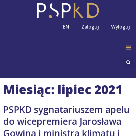
EN
Zaloguj
Wyloguj
Miesiąc: lipiec 2021
PSPKD sygnatariuszem apelu
do wicepremiera Jarosława
Gowina i ministra klimatu i