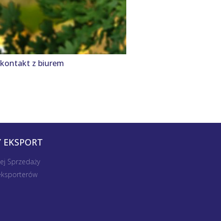
 kontakt z biurem
 EKSPORT
nej Sprzedaży
 eksporterów