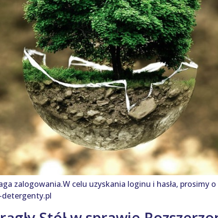
aga zalogowania.W celu uzyskania loginu i hasła, prosimy o
detergenty.pl
ągły Stół w sprawie Rozszerzo