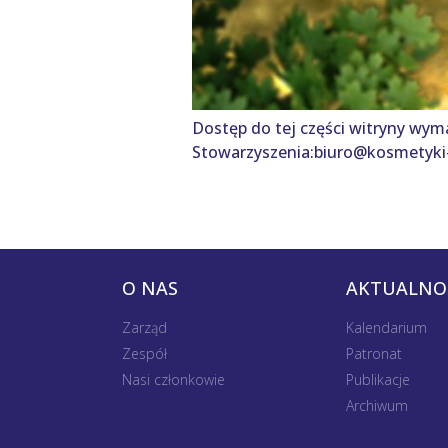
Dostęp do tej części witryny wym
Stowarzyszenia:biuro@kosmetyki-
O NAS
AKTUALNO
Zarząd
Kalendarium
Zespół
Patronat
Nasi członkowie
Publikacje
Archiwum