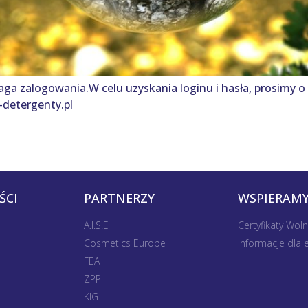
aga zalogowania.W celu uzyskania loginu i hasła, prosimy o
detergenty.pl
ŚCI
PARTNERZY
WSPIERAMY
A.I.S.E
Certyfikaty Wol
Cosmetics Europe
Informacje dla
FEA
ZPP
KIG