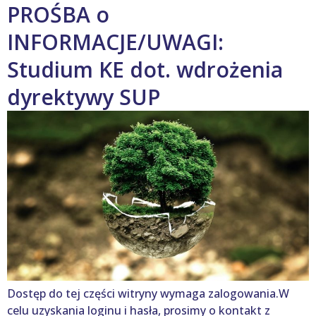
PROŚBA o
INFORMACJE/UWAGI:
Studium KE dot. wdrożenia
dyrektywy SUP
Dostęp do tej części witryny wymaga zalogowania.W
celu uzyskania loginu i hasła, prosimy o kontakt z