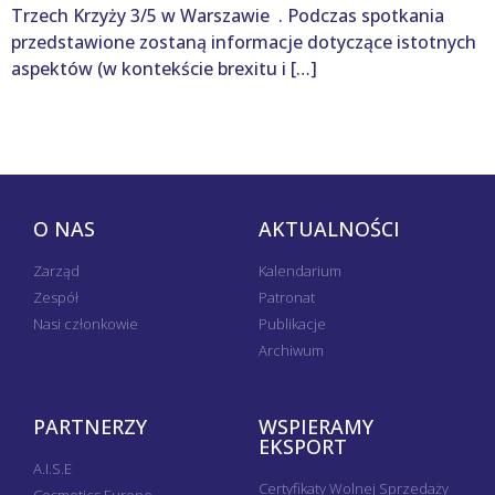
Trzech Krzyży 3/5 w Warszawie . Podczas spotkania
przedstawione zostaną informacje dotyczące istotnych
aspektów (w kontekście brexitu i […]
O NAS
AKTUALNOŚCI
Zarząd
Kalendarium
Zespół
Patronat
Nasi członkowie
Publikacje
Archiwum
PARTNERZY
WSPIERAMY
EKSPORT
A.I.S.E
Certyfikaty Wolnej Sprzedaży