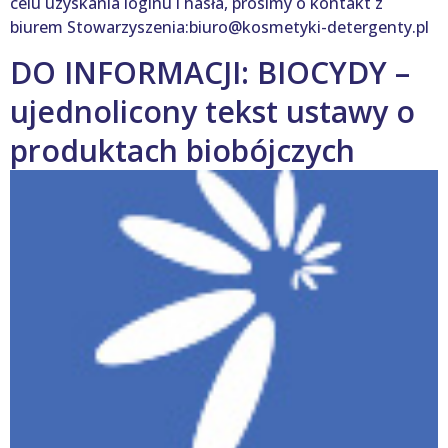
celu uzyskania loginu i hasła, prosimy o kontakt z
biurem Stowarzyszenia:biuro@kosmetyki-detergenty.pl
DO INFORMACJI: BIOCYDY –
ujednolicony tekst ustawy o
produktach biobójczych