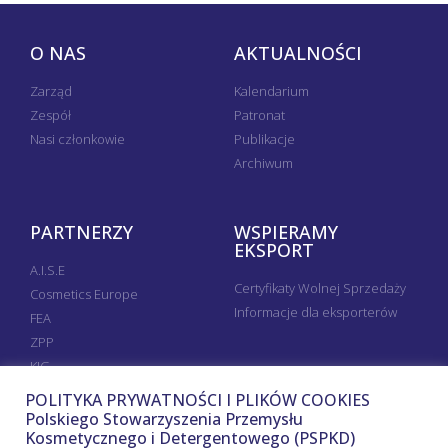
O NAS
AKTUALNOŚCI
Zarząd
Kalendarium
Zespół
Patronat
Nasi członkowie
Publikacje
Archiwum
PARTNERZY
WSPIERAMY
EKSPORT
A.I.S.E
Certyfikaty Wolnej Sprzedaży
Cosmetics Europe
Informacje dla eksporterów
FEA
ZPP
KIG
POLITYKA PRYWATNOŚCI I PLIKÓW COOKIES
Polskiego Stowarzyszenia Przemysłu
Kosmetycznego i Detergentowego (PSPKD)