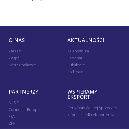
O NAS
AKTUALNOŚCI
Zarząd
Kalendarium
Zespół
Patronat
Nasi członkowie
Publikacje
Archiwum
PARTNERZY
WSPIERAMY
EKSPORT
A.I.S.E
Certyfikaty Wolnej Sprzedaży
Cosmetics Europe
Informacje dla eksporterów
FEA
ZPP