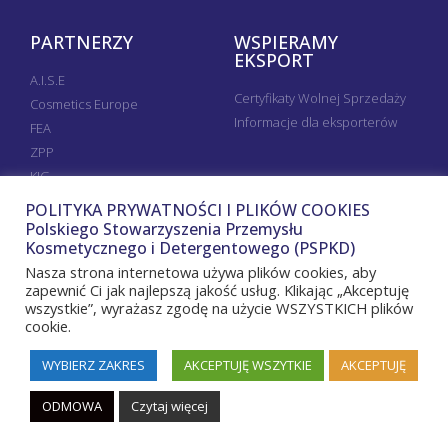
PARTNERZY
WSPIERAMY
EKSPORT
A.I.S.E
Certyfikaty Wolnej Sprzedaży
Cosmetics Europe
Informacje dla eksporterów
FEA
ZPP
KIG
POLITYKA PRYWATNOŚCI I PLIKÓW COOKIES
Polskiego Stowarzyszenia Przemysłu
Kosmetycznego i Detergentowego (PSPKD)
Nasza strona internetowa używa plików cookies, aby
zapewnić Ci jak najlepszą jakość usług. Klikając „Akceptuję
wszystkie”, wyrażasz zgodę na użycie WSZYSTKICH plików
cookie.
WYBIERZ ZAKRES
AKCEPTUJĘ WSZYTKIE
AKCEPTUJĘ
Copyright © 2020 PSPKD All rights reserved Polskie
ODMOWA
Czytaj więcej
Stowarzyszenie Przemysłu Kosmetycznego i Detergentowego