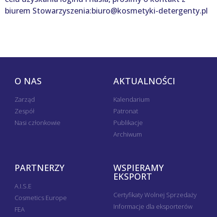
biurem Stowarzyszenia:biuro@kosmetyki-detergenty.pl
O NAS
AKTUALNOŚCI
Zarząd
Kalendarium
Zespół
Patronat
Nasi członkowie
Publikacje
Archiwum
PARTNERZY
WSPIERAMY
EKSPORT
A.I.S.E
Certyfikaty Wolnej Sprzedaży
Cosmetics Europe
Informacje dla eksporterów
FEA