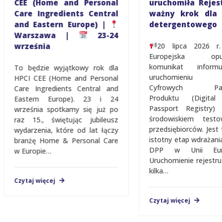
CEE (Home and Personal
uruchomiła Rejest
Care Ingredients Central
ważny krok dla s
and Eastern Europe) |
detergentowego
Warszawa |
23-24
września
20 lipca 2026 r.
Europejska opubl
komunikat inform
To będzie wyjątkowy rok dla
uruchomieniu Re
HPCI CEE (Home and Personal
Cyfrowych Pasz
Care Ingredients Central and
Produktu (Digital 
Eastern Europe). 23 i 24
Passport Registry)
września spotkamy się już po
środowiskiem testo
raz 15., świętując jubileusz
przedsiębiorców. Jest t
wydarzenia, które od lat łączy
istotny etap wdrażani
branżę Home & Personal Care
DPP w Unii Europe
w Europie…
Uruchomienie rejestru 
kilka…
Czytaj więcej
Czytaj więcej