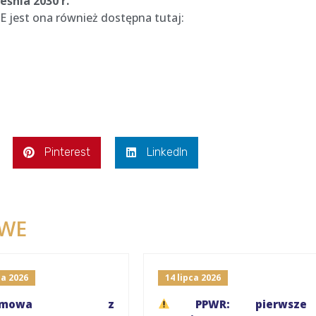
śnia 2030 r.
 jest ona również dostępna tutaj:
Pinterest
LinkedIn
WE
a 2026
14 lipca 2026
ozmowa z
PPWR: pierwsze