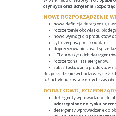
W Dzienniku Urzędowym UE
opublik
czynnych oraz uchylenia rozporząd
NOWE ROZPORZĄDZENIE WPR
nowa definicja detergentu, uw
rozszerzenie obowiązku biodegr
nowe wymogi dla produktów op
cyfrowy paszport produktu;
doprecyzowanie zasad sprzeda
UFI dla wszystkich detergentów
rozszerzona lista alergenów;
zakaz testowania produktów na
Rozporządzenie wchodzi w życie 20 dn
też uchylone zostaje dotychczas obo
DODATKOWO, ROZPORZĄDZE
detergenty wprowadzone do o
udostępniane na rynku bezt
detergenty wprowadzane do obro