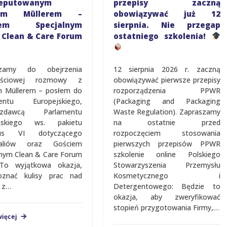
eputowanym
przepisy zaczną
rem Müllerem –
obowiązywać już 12
iem Specjalnym
sierpnia. Nie przegap
Clean & Care Forum
ostatniego szkolenia!
zamy do obejrzenia
12 sierpnia 2026 r. zaczną
ęściowej rozmowy z
obowiązywać pierwsze przepisy
 Müllerem – posłem do
rozporządzenia PPWR
entu Europejskiego,
(Packaging and Packaging
zdawcą Parlamentu
Waste Regulation). Zapraszamy
jskiego ws. pakietu
na ostatnie przed
us VI dotyczącego
rozpoczęciem stosowania
aliów oraz Gościem
pierwszych przepisów PPWR
jalnym Clean & Care Forum
szkolenie online Polskiego
To wyjątkowa okazja,
Stowarzyszenia Przemysłu
znać kulisy prac nad
Kosmetycznego i
z…
Detergentowego: Będzie to
okazja, aby zweryfikować
stopień przygotowania Firmy,…
ięcej