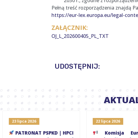
2030 r., zgodne z rozporządzen
Pełną treść rozporządzenia znajdą P
https://eur-lex.europa.eu/legal-con
ZAŁĄCZNIK:
OJ_L_202600405_PL_TXT
UDOSTĘPNIJ:
AKTUA
23 lipca 2026
22 lipca 2026
PATRONAT PSPKD | HPCI
Komisja Euro