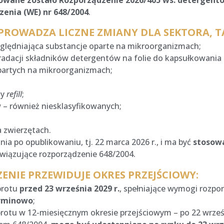
owane zostało Rozporządzenie 2026/405 ws. detergent
zenia (WE) nr 648/2004
.
OWADZA LICZNE ZMIANY DLA SEKTORA, TAKI
zględniająca substancje oparte na mikroorganizmach;
adacji składników detergentów na folie do kapsułkowania i
artych na mikroorganizmach;
ży
refill
;
 – również niesklasyfikowanych;
 zwierzętach.
ia po opublikowaniu, tj. 22 marca 2026 r., i ma być
stosowa
wiązujące rozporządzenie 648/2004.
NIE PRZEWIDUJE OKRES PRZEJŚCIOWY:
brotu
przed 23 września 2029 r.
, spełniające wymogi rozpo
erminowo
;
tu w 12-miesięcznym okresie przejściowym – po 22 wrześni