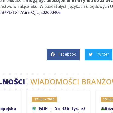
iem 648/2004,
mogą być udostępniane na rynku do 23 wrze
aństwo w załączniku. W pozostałych językach urzędowych UE
tent/PL/TXT/?uri=OJ:L_202600405
Facebook
Twitter
LNOŚCI
WIADOMOŚCI BRANŻO
17 lipca 2026
15 lipc
pejska
PAIH | Do 150 tys. zł
R