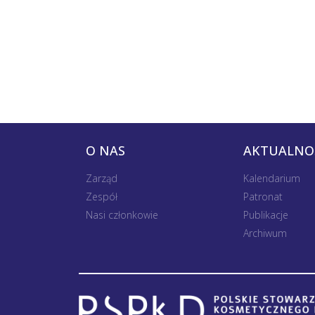
O NAS
AKTUALNO
Zarząd
Kalendarium
Zespół
Patronat
Nasi członkowie
Publikacje
Archiwum