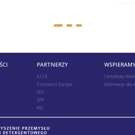
ŚCI
PARTNERZY
WSPIERAMY
A.I.S.E
Certyfikaty Wol
Cosmetics Europe
Informacje dla
FEA
ZPP
KIG