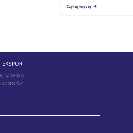
Czytaj więcej
 EKSPORT
nej Sprzedaży
 eksporterów