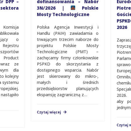
r DPP –
dofinansowania – Nabór
Eurod
ektora
3N/2026 |
Polskie
Piot
Mosty Technologiczne
Gośc
PSPKD 
 Komisja
Polska Agencja Inwestycji i
2026
ikowała
Handlu (PAIH) zawiadamia o
ujący o
trwającym trzecim naborze do
Zapras
jestru
projektu Polskie Mosty
trzycz
portów
Technologiczne (PMT) –
Piotrem
Product
zachęcamy firmy członkowskie
Parlam
 wraz ze
PSPKD do skorzystania z
sprawo
wym dla
dostępnego wsparcia. Nabór
Europe
o kolejny
jest skierowany do mikro-,
Omnib
a systemu
małych i średnich
chemik
jskiej.
przedsiębiorstw planujących
Spec­­­­
nastąpiło
ekspansję zagraniczną z…
2026. 
aby po
jednym 
Czytaj więcej
Czytaj w