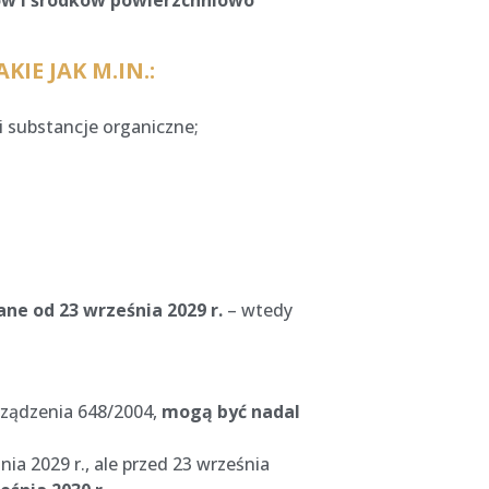
ów i środków powierzchniowo
E JAK M.IN.:
 substancje organiczne;
ne od 23 września 2029 r.
– wtedy
rządzenia 648/2004,
mogą być nadal
a 2029 r., ale przed 23 września