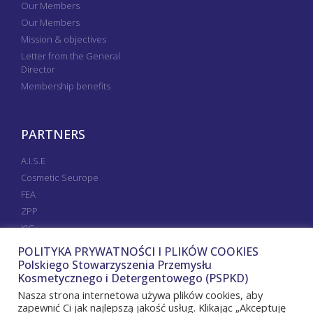
Our Members
Our Members
Mission & objectives
Letter from the General
Director
Membership benefits
PARTNERS
A.I.S.E
Cosmetic Seurope
FEA
ZPP
KIG
POLITYKA PRYWATNOŚCI I PLIKÓW COOKIES
Polskiego Stowarzyszenia Przemysłu
Kosmetycznego i Detergentowego (PSPKD)
Nasza strona internetowa używa plików cookies, aby
zapewnić Ci jak najlepszą jakość usług. Klikając „Akceptuję