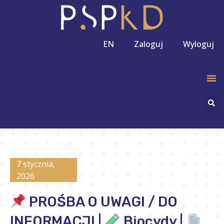
EN
Zaloguj
Wyloguj
7 stycznia,
2026
PROŚBA O UWAGI / DO
INFORMACJI |
Biocydy |