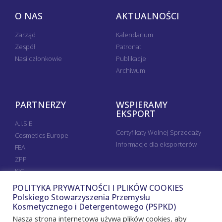
O NAS
AKTUALNOŚCI
Zarząd
Kalendarium
Zespół
Patronat
Nasi członkowie
Publikacje
Archiwum
PARTNERZY
WSPIERAMY
EKSPORT
A.I.S.E
Certyfikaty Wolnej Sprzedaży
Cosmetics Europe
Informacje dla eksporterów
FEA
ZPP
KIG
POLITYKA PRYWATNOŚCI I PLIKÓW COOKIES
Polskiego Stowarzyszenia Przemysłu
Kosmetycznego i Detergentowego (PSPKD)
Nasza strona internetowa używa plików cookies, aby